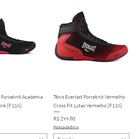
alização rápida
Visualização rápida
t Forceknit Academia
Tênis Everlast Forceknit Vermelho
ink [F116]
Cross Fit Lutas Vermelho [F116]
Preço
R$ 299,80
Política de Envio