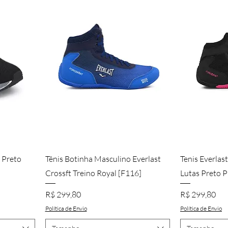
a
Visualização rápida
Visu
n Preto
Tênis Botinha Masculino Everlast
Tenis Everlas
Crossft Treino Royal [F116]
Lutas Preto P
Preço
Preço
R$ 299,80
R$ 299,80
Política de Envio
Política de Envio