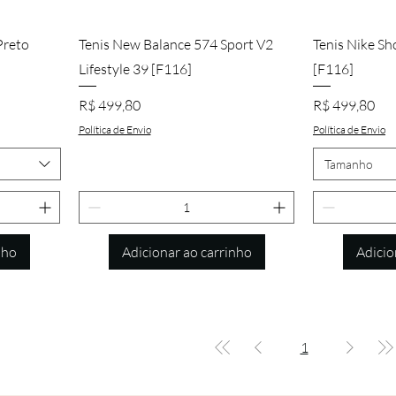
a
Visualização rápida
Visu
Preto
Tenis New Balance 574 Sport V2
Tenis Nike Sh
Lifestyle 39 [F116]
[F116]
Preço
Preço
R$ 499,80
R$ 499,80
Política de Envio
Política de Envio
Tamanho
nho
Adicionar ao carrinho
Adicio
1