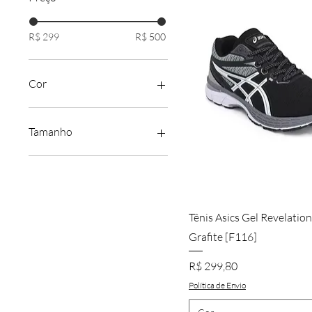
R$ 299
R$ 500
Cor
Preto
Tamanho
34
35
36
37
Visualização rápid
Tênis Asics Gel Revelatio
38
Grafite [F116]
39
40
Preço
R$ 299,80
41
Política de Envio
42
43