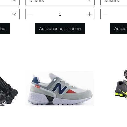
Tamanho
Tamanho
nho
Adicionar ao carrinho
Adicio