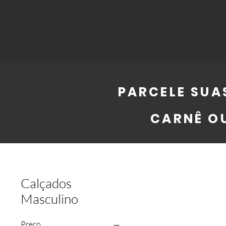
PARCELE SUA
CARNÊ O
Calçados
Masculino
Preço