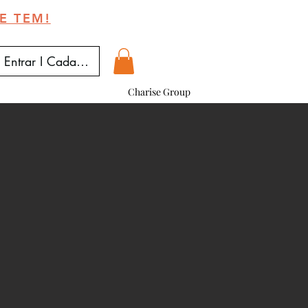
E TEM!
Entrar I Cadastrar
Charise Group