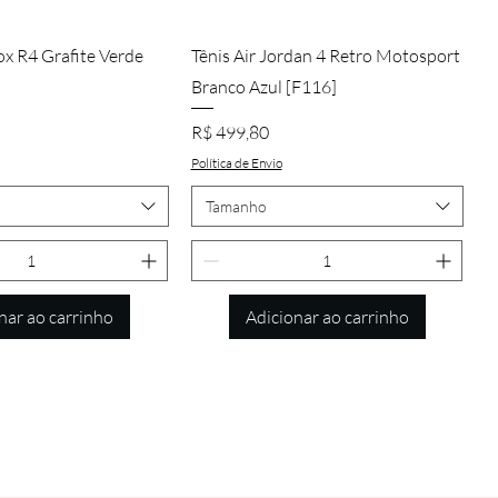
alização rápida
Visualização rápida
ox R4 Grafite Verde
Tênis Air Jordan 4 Retro Motosport
Branco Azul [F116]
Preço
R$ 499,80
Política de Envio
Tamanho
nar ao carrinho
Adicionar ao carrinho