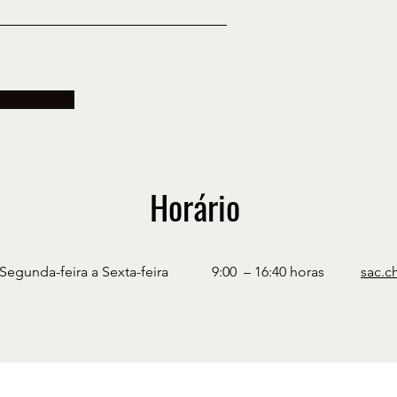
Horário
Segunda-feira a Sexta-feira
9:00 – 16:40 horas
sac.c
 e condições exclusivos para o site, podendo sofrer alterações sem prévia notif
arisegroup.com
- Estrada do Morro Grande, S/N - São Bernardo do Campo