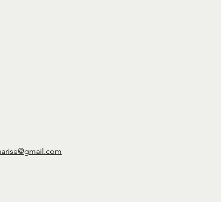
harise@gmail.com
icação.
 - SP - CEP: 09830-250