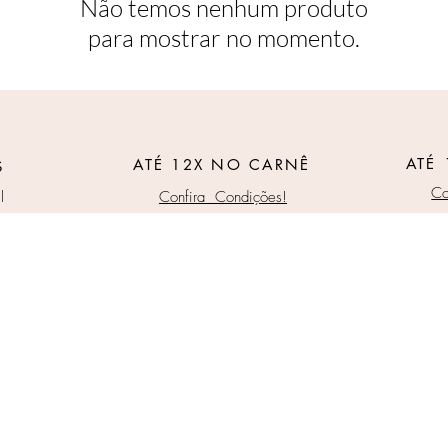
Não temos nenhum produto
para mostrar no momento.
ATÉ 
ATÉ 12X NO CARNÊ
S
Co
l
Confira Condições!
 e condições exclusivos para o site, podendo sofrer alterações sem prévia notif
arisegroup.com
- Estrada do Morro Grande, S/N - São Bernardo do Campo
CNPJ: 30.166.861/0001-05 Inscrição Estadual: 799.053.279.113
E-mail: sac.charise@gmail
.com
©
2026 todos os direitos reservado por Charise Group.