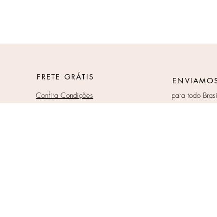
FRETE GRÁTIS
ENVIAMO
Confira Condições
para todo Brasi
Preços
Charise
Group I
www.ch