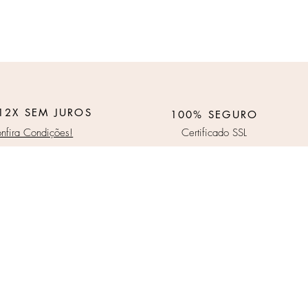
12X SEM JUROS
100% SEGURO
nfira Condições!
Certificado SSL
icação.
 - SP - CEP: 09830-250