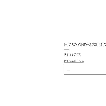
MICRO-ONDAS 20L MI
Preço
R$ 997,73
Política de Envio