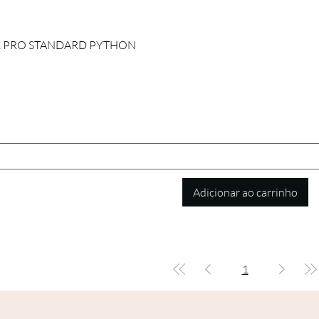
Visualização rápida
R PRO STANDARD PYTHON
Adicionar ao carrinho
1