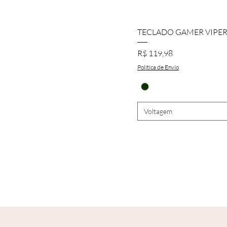
TECLADO GAMER VIPE
Preço
R$ 119,98
Política de Envio
Voltagem