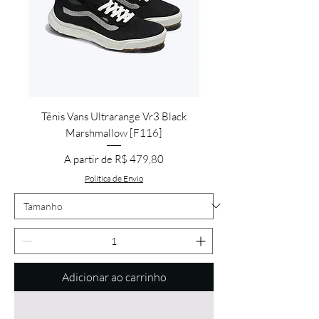
Tênis Vans Ultrarange Vr3 Black
Marshmallow [F116]
Preço promocional
A partir de
R$ 479,80
Política de Envio
Adicionar ao carrinho