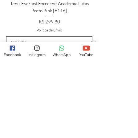
Tenis Everlast Forceknit Academia Lutas
Preto Pink [F116]
Preço
R$ 299,80
Política de Envio
Facebook
Instagram
WhatsApp
YouTube
Adicionar ao carrinho