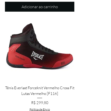
Adicionar ao carrinho
Tênis Everlast Forceknit Vermelho Cross Fit
Lutas Vermelho [F116]
Preço
R$ 299,80
Política de Envio