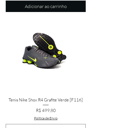
Adicionar ao carrinho
Tenis Nike Shox R4 Grafite Verde [F116]
Preço
R$ 499,80
Política de Envio