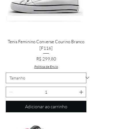
Tenis Feminino Converse Courino Branco
[F116]
Preço
R$ 299,80
Política de Envio
Adicionar ao carrinho