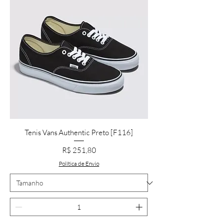
Tenis Vans Authentic Preto [F116]
Preço
R$ 251,80
Política de Envio