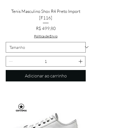
Tenis Masculino Shox R4 Preto Import
[F116]
Preço
R$ 499,80
Política de Envio
Adicionar ao carrinho