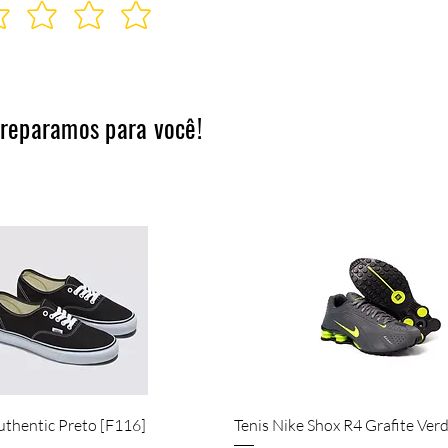
preparamos para você!
Visualização rápida
Visualização rápida
uthentic Preto [F116]
Tenis Nike Shox R4 Grafite Ver