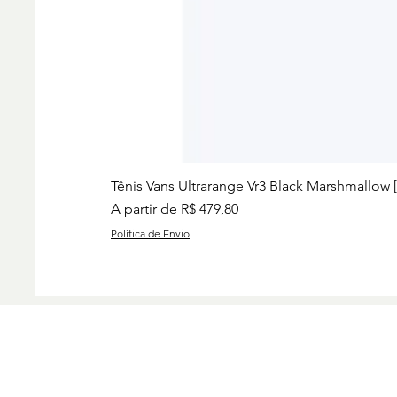
Tênis Vans Ultrarange Vr3 Black Marshmallow 
Preço promocional
A partir de
R$ 479,80
Política de Envio
Preços
Charise
Group I
www.ch