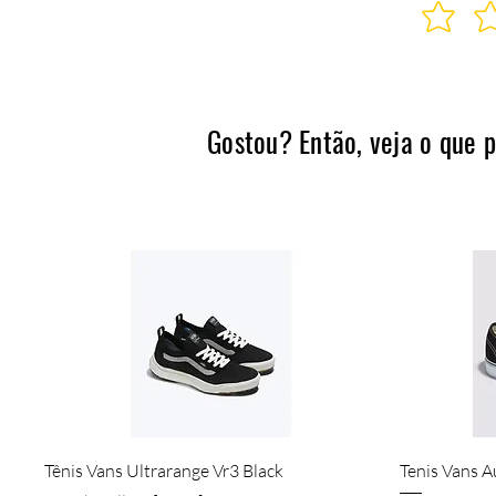
Gostou? Então, veja o que 
Visualização rápida
Tênis Vans Ultrarange Vr3 Black
Tenis Vans A