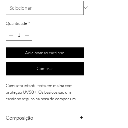
Quantidade
*
Adicionar ao carrinho
Comprar
Camiseta infantil feita em malha com
proteção UV50+. Os básicos são um
caminho seguro na hora de compor um
look e são fáceis de combinar, pois são
peças versáteis e duráveis, com a melhor
Composição
qualidade do mercado brasileiro e essa
blusa em modelagem Tradicional com