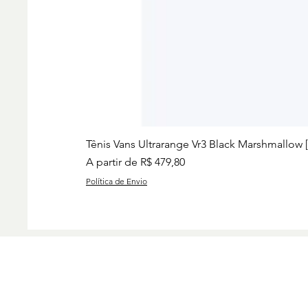
Tênis Vans Ultrarange Vr3 Black Marshmallow 
Preço promocional
A partir de
R$ 479,80
Política de Envio
Preços
Charise
Group I
www.ch