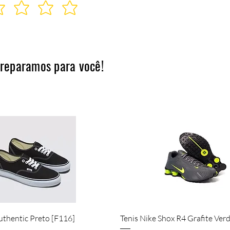
preparamos para você!
Visualização rápida
Visualização rápida
uthentic Preto [F116]
Tenis Nike Shox R4 Grafite Ver