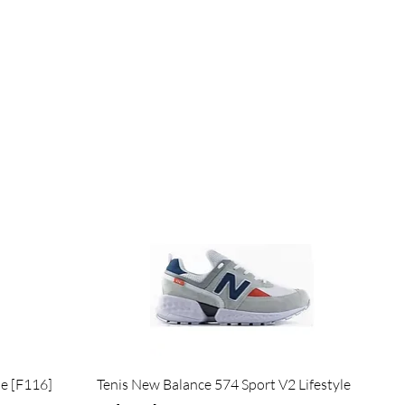
Visualização rápida
de [F116]
Tenis New Balance 574 Sport V2 Lifestyle