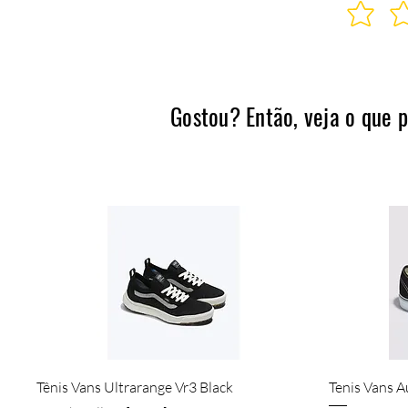
Gostou? Então, veja o que 
Visualização rápida
Tênis Vans Ultrarange Vr3 Black
Tenis Vans A