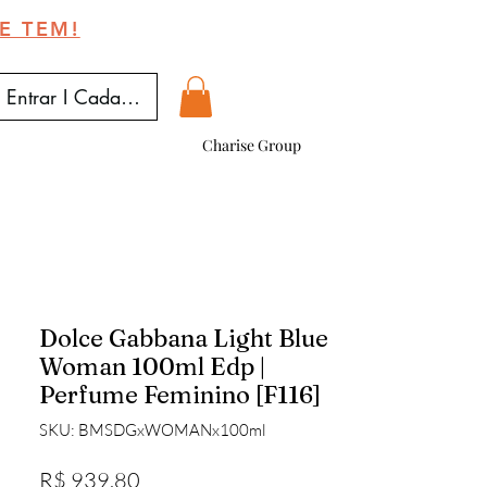
E TEM!
Entrar I Cadastrar
Charise Group
Dolce Gabbana Light Blue
Woman 100ml Edp |
Perfume Feminino [F116]
SKU: BMSDGxWOMANx100ml
Preço
R$ 939,80