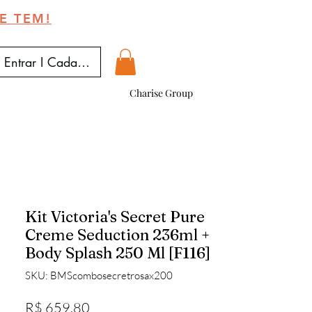
E TEM!
Entrar I Cadastrar
Charise Group
Kit Victoria's Secret Pure
Creme Seduction 236ml +
Body Splash 250 Ml [F116]
SKU: BMScombosecretrosax200
Preço
R$ 659,80