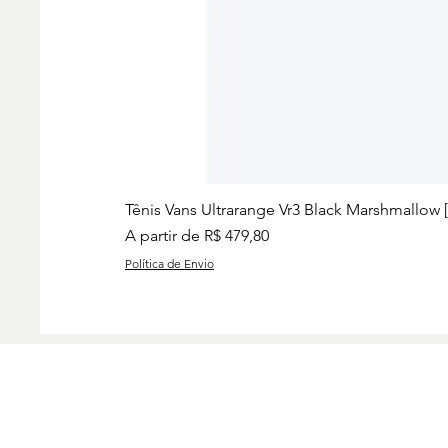
Tênis Vans Ultrarange Vr3 Black Marshmallow 
Preço promocional
A partir de
R$ 479,80
Política de Envio
Preços
Charise
Group I
www.ch