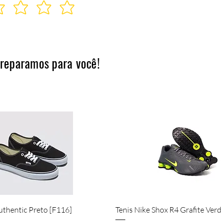
preparamos para você!
Visualização rápida
Visualização rápida
uthentic Preto [F116]
Tenis Nike Shox R4 Grafite Ver