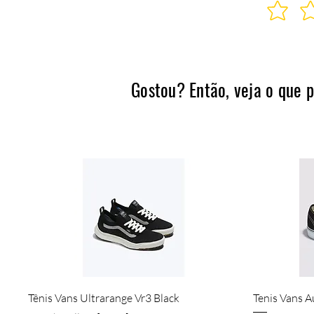
Gostou? Então, veja o que 
Visualização rápida
Tênis Vans Ultrarange Vr3 Black
Tenis Vans A