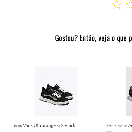
Gostou? Então, veja o que 
Visualização rápida
Tênis Vans Ultrarange Vr3 Black
Tenis Vans A