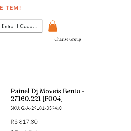
E TEM!
Entrar I Cadastrar
Charise Group
Painel Dj Moveis Bento -
27160.221 [F004]
SKU: GxAx29181x3594x0
Preço
R$ 817,80