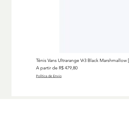
Tênis Vans Ultrarange Vr3 Black Marshmallow 
Preço promocional
A partir de
R$ 479,80
Política de Envio
Preços
Charise
Group I
www.ch