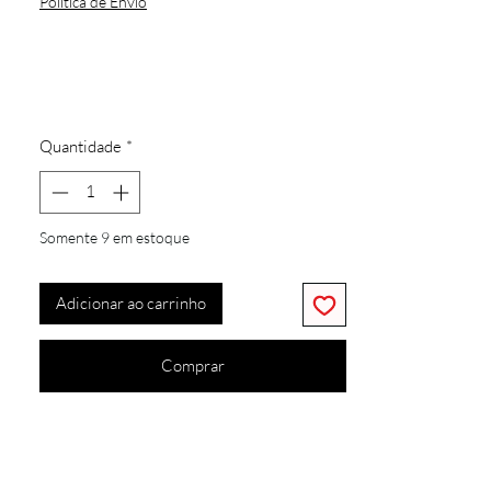
Política de Envio
Cor: FREIJO/CINZA URBANO - Voltagem: 
Quantidade
*
Somente 9 em estoque
Adicionar ao carrinho
Comprar