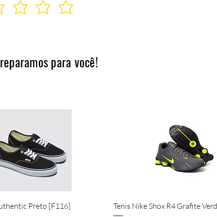
preparamos para você!
Visualização rápida
Visualização rápida
uthentic Preto [F116]
Tenis Nike Shox R4 Grafite Ver