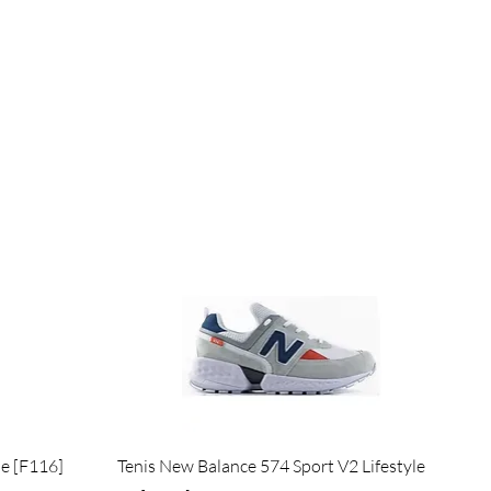
Visualização rápida
de [F116]
Tenis New Balance 574 Sport V2 Lifestyle