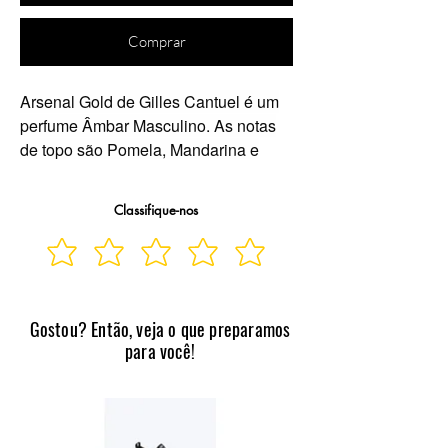
Comprar
Arsenal Gold
de
Gilles Cantuel
é um
perfume Âmbar Masculino. As notas
de topo são Pomela, Mandarina e
Hortelã as notas de coração são
Canela, Notas Especiadas e Rosa as
Classifique-nos
notas de fundo são Couro, Âmbar,
Notas Amadeiradas e Patchouli ou
Oriza.
Gostou? Então, veja o que preparamos
para você!