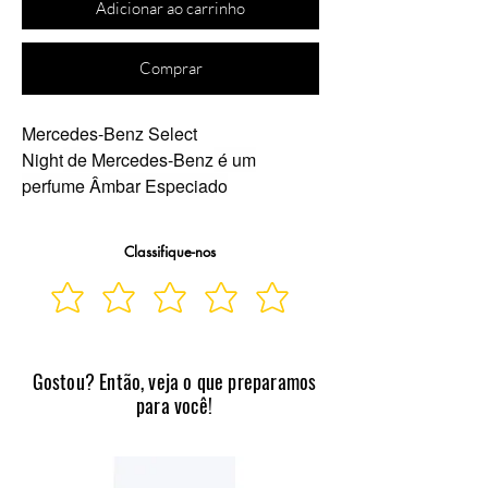
Adicionar ao carrinho
Comprar
Mercedes-Benz Select
Night
de
Mercedes-Benz
é um
perfume Âmbar Especiado
Masculino.
Mercedes-Benz Select
Night
foi lançado em 2019. O
Classifique-nos
perfumista que assina esta fragrância
é Olivier Cresp As notas de topo são
Lavanda, Cardamomo e Bergamota
as notas de coração são Flor de
Laranjeira, Madeira Guaiac e Cedro
Gostou? Então, veja o que preparamos
as notas de fundo são Baunilha,
para você!
Sândalo e Patchouli ou Oriza