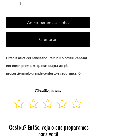
Adicionar ao carrinho
Comprar
O tênis asics gel revelation
feminino possui cabedal
em mesh premium que se adapta ao pé,
proporcionando grande conforto e segurança. O
modelo foi especialmente projetado para fazer você ir
longe.
Classifique-nos
Cabedal
Confeccionado em mesh e material sintético, possui
Gostou? Então, veja o que preparamos
tecnologia gradient jacquard mesh, tecido strecht que
para você!
alivia os pontos de maior pressão causados pelas