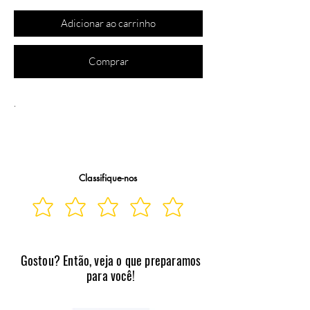
Adicionar ao carrinho
Comprar
Classifique-nos
TABLET POSITIVO VISION MOANA 7P
3GBRAM 64GB
DESCRIÇÃO
Gostou? Então, veja o que preparamos
Código / Número de Homologação Anatel: 
para você!
06541-24-03589

Prazo de Garantia: 12 meses
