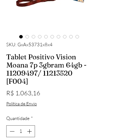
SKU: GxAx53731x8x4
Tablet Positivo Vision
Moana 7p 3gbram 64gb -
11209497/ 11213520
[F004]
Preço
R$ 1.063,16
Política de Envio
Quantidade
*