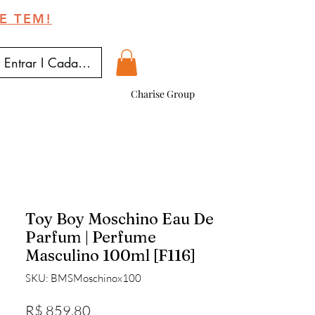
E TEM!
Entrar I Cadastrar
Charise Group
Toy Boy Moschino Eau De
Parfum | Perfume
Masculino 100ml [F116]
SKU: BMSMoschinox100
Preço
R$ 859,80