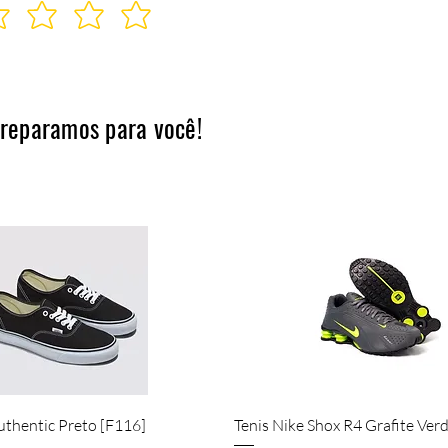
preparamos para você!
Visualização rápida
Visualização rápida
uthentic Preto [F116]
Tenis Nike Shox R4 Grafite Ver