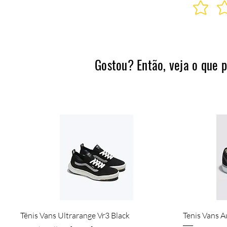
Gostou? Então, veja o que 
Visualização rápida
Tênis Vans Ultrarange Vr3 Black
Tenis Vans A