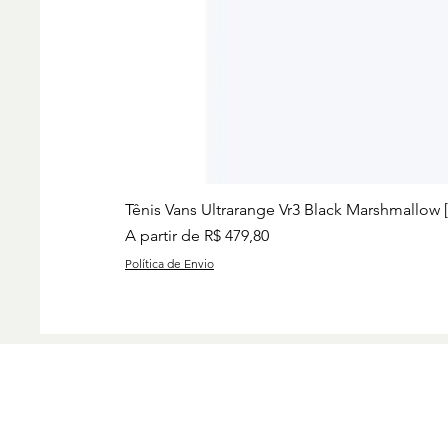
Tênis Vans Ultrarange Vr3 Black Marshmallow 
Preço promocional
A partir de
R$ 479,80
Política de Envio
Preços
Charise
Group I
www.ch