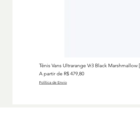
Tênis Vans Ultrarange Vr3 Black Marshmallow 
Preço promocional
A partir de
R$ 479,80
Política de Envio
Preços
Charise
Group I
www.ch