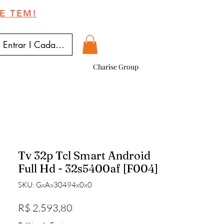
E TEM!
Entrar I Cadastrar
Charise Group
Tv 32p Tcl Smart Android
Full Hd - 32s5400af [F004]
SKU: GxAx30494x0x0
Preço
R$ 2.593,80