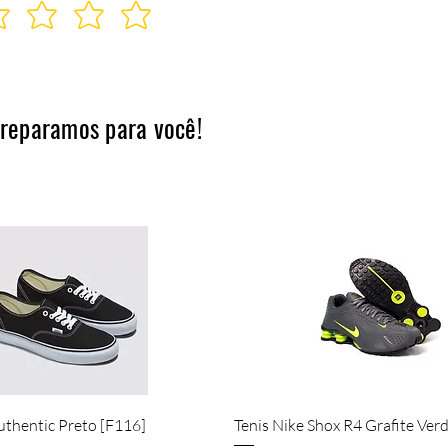
preparamos para você!
Visualização rápida
Visualização rápida
uthentic Preto [F116]
Tenis Nike Shox R4 Grafite Ver