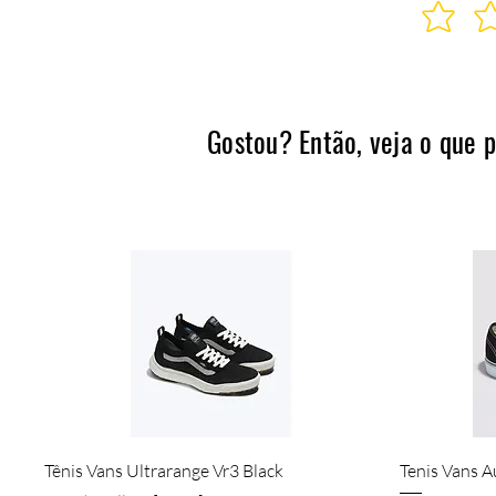
Gostou? Então, veja o que 
Visualização rápida
Tênis Vans Ultrarange Vr3 Black
Tenis Vans A