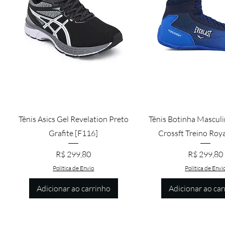
Visualização rápida
Visualização rá
Tênis Asics Gel Revelation Preto
Tênis Botinha Masculi
Grafite [F116]
Crossft Treino Roya
Preço
Preço
R$ 299,80
R$ 299,80
Política de Envio
Política de Envi
Adicionar ao carrinho
Adicionar ao car