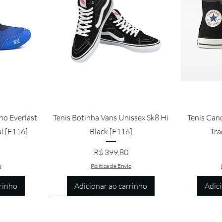
pida
Visualização rápida
Vis
no Everlast
Tenis Botinha Vans Unissex Sk8 Hi
Tenis Can
l [F116]
Black [F116]
Tra
Preço
R$ 399,80
o
Política de Envio
rinho
Adicionar ao carrinho
Adic
Promoção