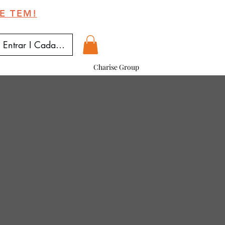
E TEM!
Entrar I Cadastrar
Charise Group