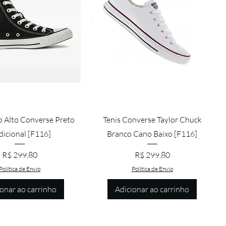
ualização rápida
Visualização rápida
o Alto Converse Preto
Tenis Converse Taylor Chuck
dicional [F116]
Branco Cano Baixo [F116]
Preço
Preço
R$ 299,80
R$ 299,80
Política de Envio
Política de Envio
ionar ao carrinho
Adicionar ao carrinho