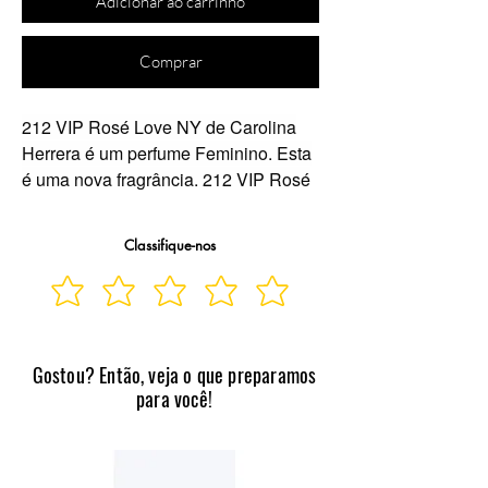
Adicionar ao carrinho
Comprar
212 VIP Rosé Love NY
de
Carolina
Herrera
é um perfume Feminino. Esta
é uma nova fragrância.
212 VIP Rosé
Love NY
foi lançada em 2023. As
notas de topo são: Damasco e
Classifique-nos
Bergamota. As notas de coração são:
Almíscar, Jasmim e Leite. As notas de
fundo são: Patchouli e Café.
212 VIP
Rosé Love NY
de
Carolina Herrera
é
um perfume Feminino. Esta é uma
Gostou? Então, veja o que preparamos
nova fragrância.
212 VIP Rosé Love
para você!
NY
foi lançada em 2023. As notas de
topo são: Damasco e Bergamota. As
notas de coração são: Almíscar,