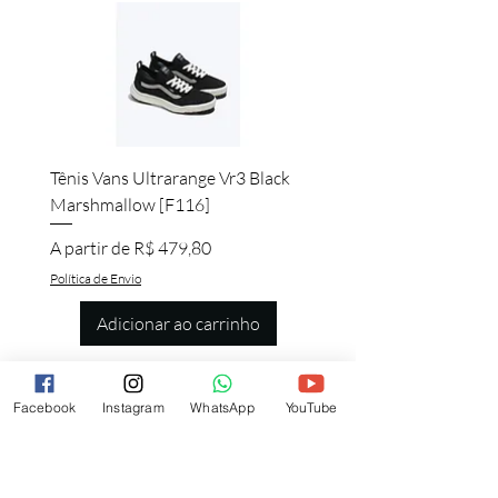
Tênis Vans Ultrarange Vr3 Black
Marshmallow [F116]
Preço promocional
A partir de
R$ 479,80
Política de Envio
Adicionar ao carrinho
Facebook
Instagram
WhatsApp
YouTube
Quem viu esse produto, também quer
esse!