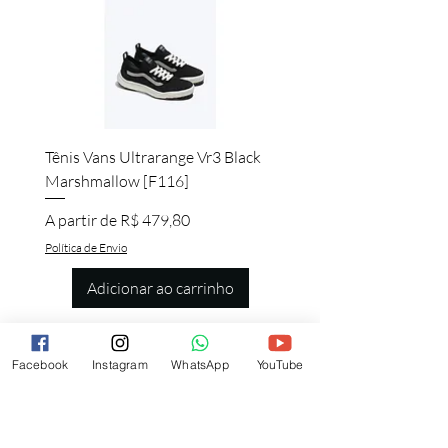
Tênis Vans Ultrarange Vr3 Black
Marshmallow [F116]
Preço promocional
A partir de
R$ 479,80
Política de Envio
Adicionar ao carrinho
Facebook
Instagram
WhatsApp
YouTube
Quem viu esse produto, também quer
esse!