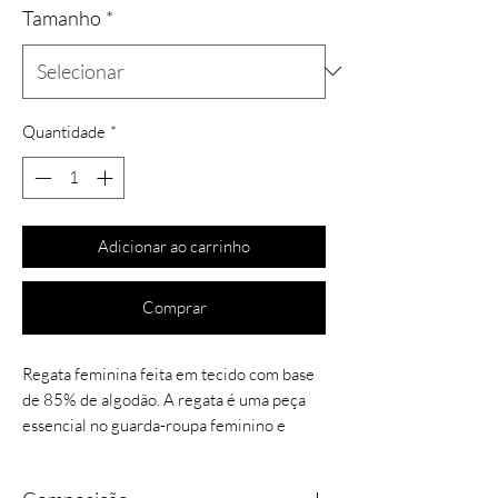
Tamanho
*
Quantidade
*
Adicionar ao carrinho
Comprar
Regata feminina feita em tecido com base
de 85% de algodão. A regata é uma peça
essencial no guarda-roupa feminino e
perfeita para criar looks de verão! Essa
peça em decote redondo e alças médias