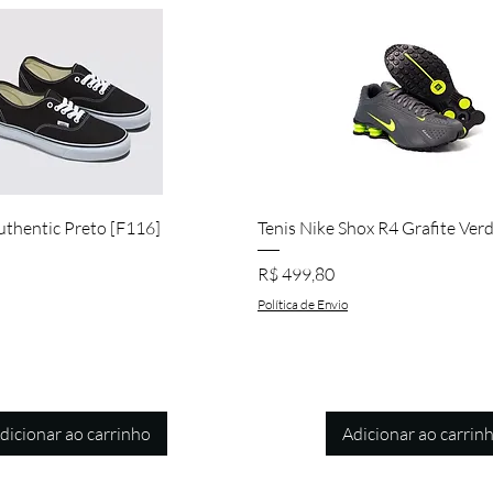
Visualização rápida
Visualização rápida
uthentic Preto [F116]
Tenis Nike Shox R4 Grafite Ver
Preço
R$ 499,80
Política de Envio
dicionar ao carrinho
Adicionar ao carrin