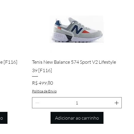
Visualização rápida
de [F116]
Tenis New Balance 574 Sport V2 Lifestyle
39 [F116]
Preço
R$ 499,80
Política de Envio
ho
Adicionar ao carrinho