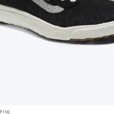
Visualização rápida
[F116]