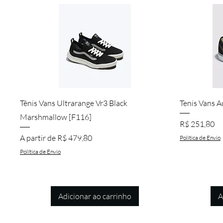
Visualização rápida
Tênis Vans Ultrarange Vr3 Black
Tenis Vans A
Marshmallow [F116]
Preço
R$ 251,80
Preço promocional
A partir de
R$ 479,80
Política de Envio
Política de Envio
Adicionar ao carrinho
A