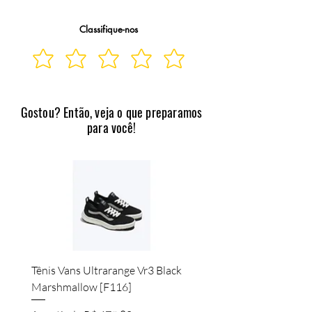
93% POLIÉSTER 7% ELASTANO
também conta com cadarço frontal, bolsos
e detalhe de abertura nas laterais. Um item
Classifique-nos
essencial para te acompanhar nas
atividades físicas. Combine com regata Dry
da coleção e tênis!
Shorts Reto em Tafetá
Cós Aplicado em Elástico
Gostou? Então, veja o que preparamos
Cadarço Frontal
para você!
Aberturas Laterais
Tênis Vans Ultrarange Vr3 Black
Marshmallow [F116]