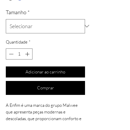
Tamanho
*
Quantidade
*
Adicionar ao carrinho
Comprar
A Enfim é uma marca do grupo Malwee
que apresenta peças modernas e
descoladas, que proporcionam conforto e
qualidade.