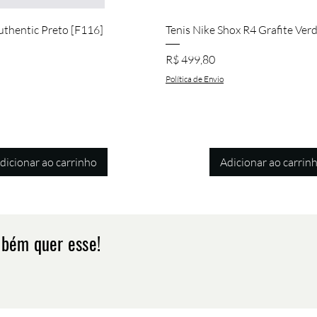
Visualização rápida
Visualização rápida
uthentic Preto [F116]
Tenis Nike Shox R4 Grafite Ver
Preço
R$ 499,80
Política de Envio
dicionar ao carrinho
Adicionar ao carrin
mbém quer esse!
Visualização rápida
Visualização rápida
Visualização rápida
Visualização rápida
Visualização rápida
Visualização rápida