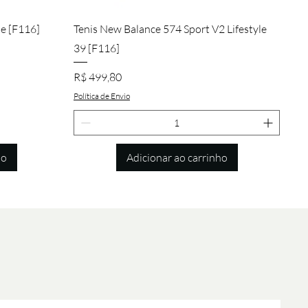
Visualização rápida
de [F116]
Tenis New Balance 574 Sport V2 Lifestyle
39 [F116]
Preço
R$ 499,80
Política de Envio
ho
Adicionar ao carrinho
Visualização rápida
Visualização rápida
Visualização rápida