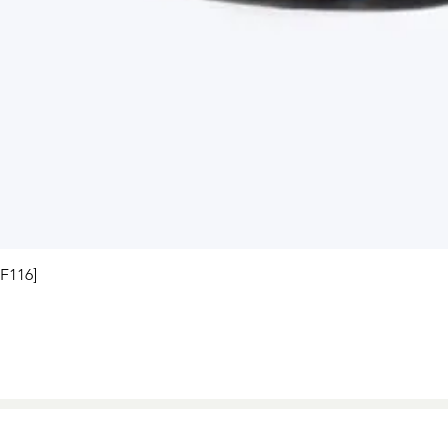
Visualização rápida
[F116]
 e condições exclusivos para o site, podendo sofrer alterações sem prévia notif
arisegroup.com
- Estrada do Morro Grande, S/N - São Bernardo do Campo