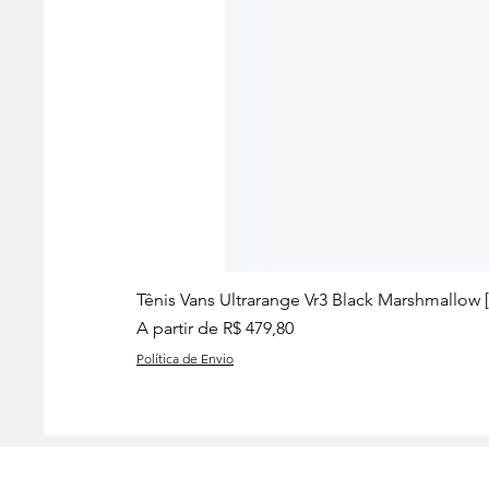
Tênis Vans Ultrarange Vr3 Black Marshmallow 
Preço promocional
A partir de
R$ 479,80
Política de Envio
Preços
Charise
Group I
www.ch