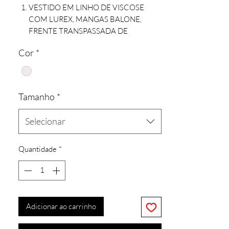
VESTIDO EM LINHO DE VISCOSE
COM LUREX, MANGAS BALONE,
FRENTE TRANSPASSADA DE
AMARRAR COM TIRAS. ACOMPANHA
Cor
*
SHORTS FORRO.
Tamanho
*
Selecionar
Quantidade
*
Adicionar ao carrinho