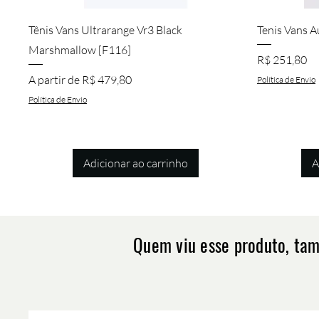
Visualização rápida
Tênis Vans Ultrarange Vr3 Black
Tenis Vans A
Marshmallow [F116]
Preço
R$ 251,80
Preço promocional
A partir de
R$ 479,80
Política de Envio
Política de Envio
Adicionar ao carrinho
A
Quem viu esse produto, ta
Visualização rápida
Visualização rápida
Visualização rápida