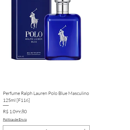
Perfume Ralph Lauren Polo Blue Masculino
125ml [F116]
Preço
R$ 1.099,80
Política de Envio