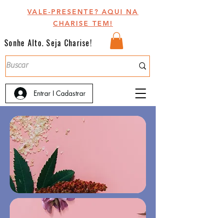
VALE-PRESENTE? AQUI NA
CHARISE TEM!
Sonhe Alto. Seja Charise!
Entrar I Cadastrar