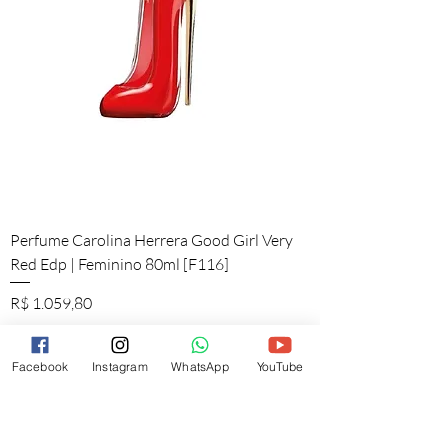
Perfume Carolina Herrera Good Girl Very
Red Edp | Feminino 80ml [F116]
Preço
R$ 1.059,80
Política de Envio
Facebook
Instagram
WhatsApp
YouTube
Adicionar ao carrinho