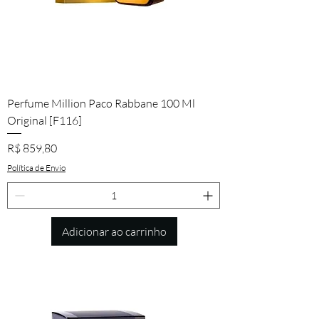
Perfume Million Paco Rabbane 100 Ml
Original [F116]
Preço
R$ 859,80
Política de Envio
Adicionar ao carrinho