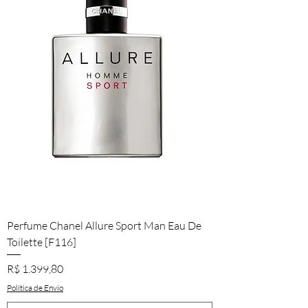
Perfume Chanel Allure Sport Man Eau De
Toilette [F116]
Preço
R$ 1.399,80
Política de Envio