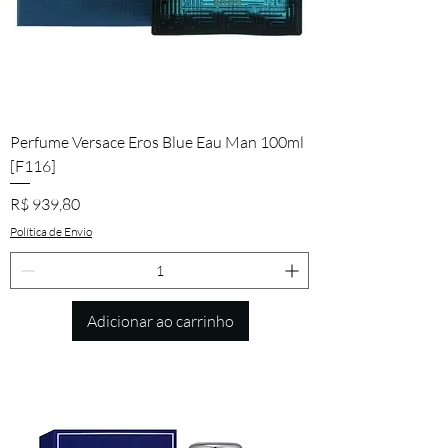
Perfume Versace Eros Blue Eau Man 100ml
[F116]
Preço
R$ 939,80
Política de Envio
Adicionar ao carrinho