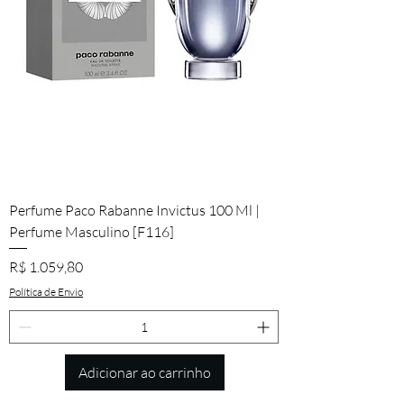
Perfume Paco Rabanne Invictus 100 Ml |
Perfume Masculino [F116]
Preço
R$ 1.059,80
Política de Envio
Adicionar ao carrinho