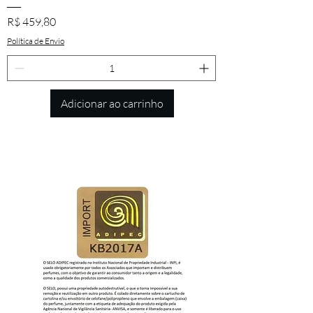
Preço
R$ 459,80
Política de Envio
Adicionar ao carrinho