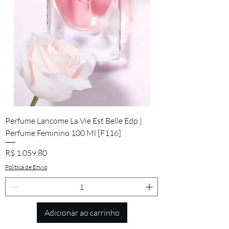
Perfume Lancome La Vie Est Belle Edp |
Perfume Feminino 100 Ml [F116]
Preço
R$ 1.059,80
Política de Envio
Adicionar ao carrinho