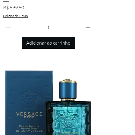
Preço
R$ 899,80
Política de Envio
Adicionar ao carrinho