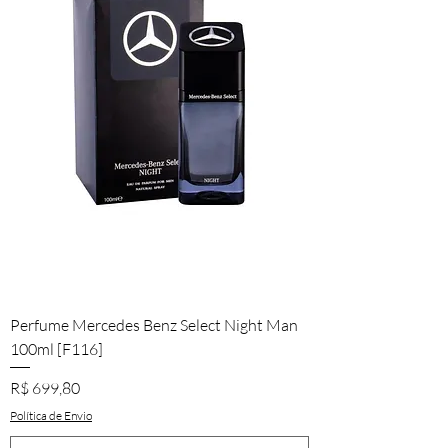
Perfume Mercedes Benz Select Night Man
100ml [F116]
Preço
R$ 699,80
Política de Envio