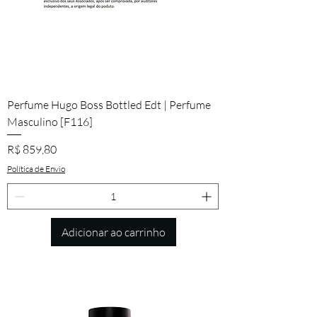
Perfume Hugo Boss Bottled Edt | Perfume
Masculino [F116]
Preço
R$ 859,80
Política de Envio
Adicionar ao carrinho