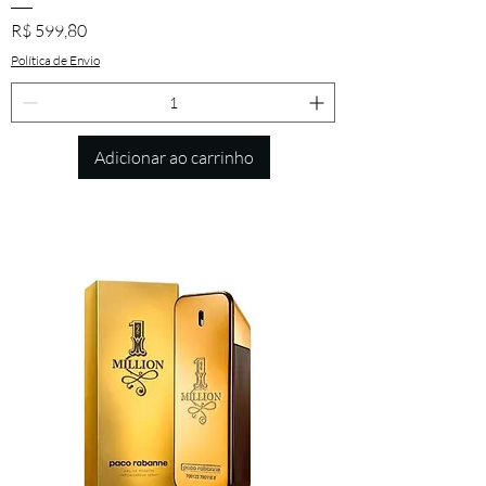
Preço
R$ 599,80
Política de Envio
Adicionar ao carrinho