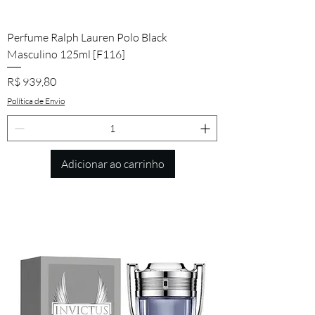
Perfume Ralph Lauren Polo Black
Masculino 125ml [F116]
Preço
R$ 939,80
Política de Envio
Adicionar ao carrinho