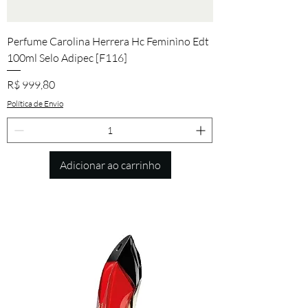
Perfume Carolina Herrera Hc Feminìno Edt
100ml Selo Adipec [F116]
Preço
R$ 999,80
Política de Envio
Adicionar ao carrinho