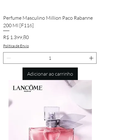
Perfume Masculino Million Paco Rabanne
200 Ml [F116]
Preço
R$ 1.399,80
Política de Envio
Adicionar ao carrinho