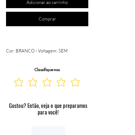
Adicionar ao carrinho
Comprar
Cor: BRANCO - Voltagem: SEM 
VOLTAGEM
Classifique-nos
   Balcão para Pia Star 3 Portas 2 Gavetas 
Sem Tampo - Telasul
Gostou? Então, veja o que preparamos
para você!
   Balcão em aço 1,20 mts com pintura 
eletrostática a pó, puxadores em acrílico, 
pé reguláveis e gavetas plásticas com 