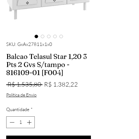
SKU: GxAx27811x1x0
Balcao Telasul Star 1,20 3
Pts 2 Gvs S/tampo -
816109-01 [F004]
Preço normal
Preço promocional
 R$ 1.535,80 
R$ 1.382,22
Política de Envio
Quantidade
*