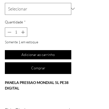
Quantidade
*
Somente 1 em estoque
Adicionar ao carrinho
Comprar
PANELA PRESSAO MONDIAL 5L PE38
DIGITAL
Com capacidade de 5L, a Panela de
Pressão Elétrica Digital Master Cooker