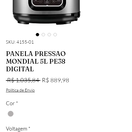
SKU: 4155-01
PANELA PRESSAO
MONDIAL 5L PE38
DIGITAL
Preço normal
Preço promocional
 R$ 1.035,84 
R$ 889,98
Política de Envio
Cor
*
Voltagem
*