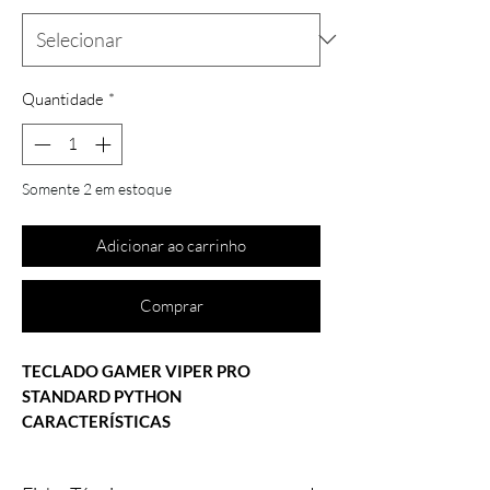
Quantidade
*
Somente 2 em estoque
Adicionar ao carrinho
Comprar
TECLADO GAMER VIPER PRO
STANDARD PYTHON
CARACTERÍSTICAS
Iluminação: Não Possui
Teclas Multimídia: 8 Teclas Multimídia