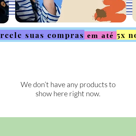
rcele suas compras
5x n
em até
We don’t have any products to
show here right now.