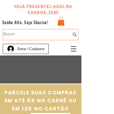
VALE-PRESENTE? AQUI NA
CHARISE TEM!
Sonhe Alto. Seja Charise!
Entrar I Cadastrar
PARCELE SUAS COMPRAS
5X
EM ATÉ
NO CARNÊ OU
12X
EM
NO
CARTÃO