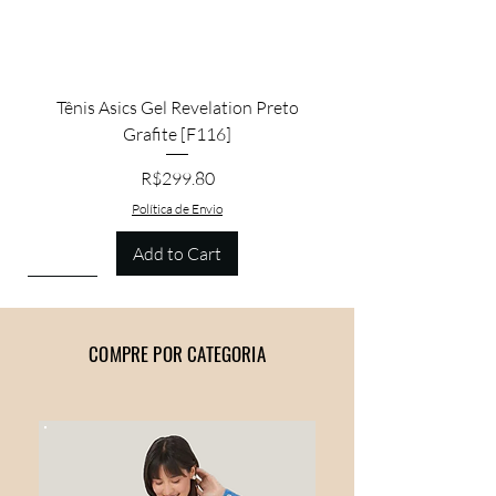
Tênis Asics Gel Revelation Preto
Grafite [F116]
Price
R$299.80
Política de Envio
Add to Cart
Promoção
COMPRE POR CATEGORIA