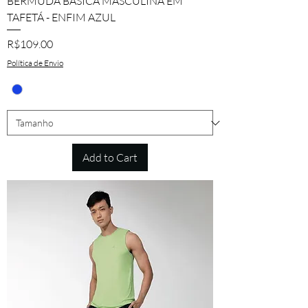
BERMUDA BÁSICA MASCULINA EM
TAFETÁ - ENFIM AZUL
Price
R$109.00
Política de Envio
Add to Cart