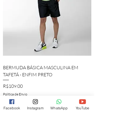
BERMUDA BÁSICA MASCULINA EM
TAFETÁ - ENFIM PRETO
Price
R$109.00
Política de Envio
Facebook
Instagram
WhatsApp
YouTube