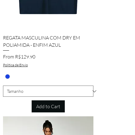
REGATA MASCULINA COM DRY EM
POLIAMIDA - ENFIM AZUL
Sale Price
From
R$129.90
Política de Envio
Add to Cart