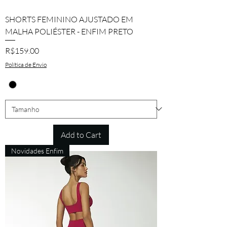
SHORTS FEMININO AJUSTADO EM
MALHA POLIÉSTER - ENFIM PRETO
Price
R$159.00
Política de Envio
Add to Cart
Novidades Enfim