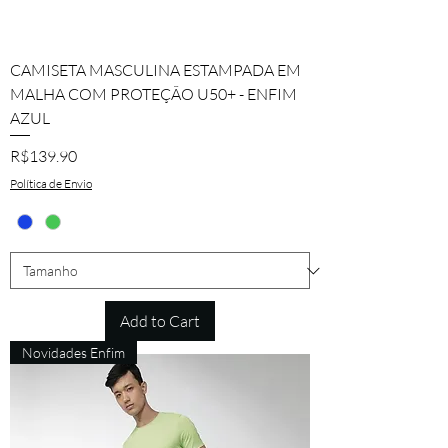
CAMISETA MASCULINA ESTAMPADA EM
MALHA COM PROTEÇÃO U50+ - ENFIM
AZUL
Price
R$139.90
Política de Envio
Add to Cart
Novidades Enfim