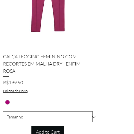
CALÇA LEGGING FEMININO COM
RECORTES EM MALHA DRY - ENFIM
ROSA
Price
R$199.90
Política de Envio
Add to Cart