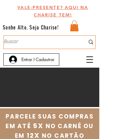
VALE-PRESENTE? AQUI NA
CHARISE TEM!
Sonhe Alto. Seja Charise!
Entrar I Cadastrar
PARCELE SUAS COMPRAS
5X
EM ATÉ
NO CARNÊ OU
12X
EM
NO
CARTÃO