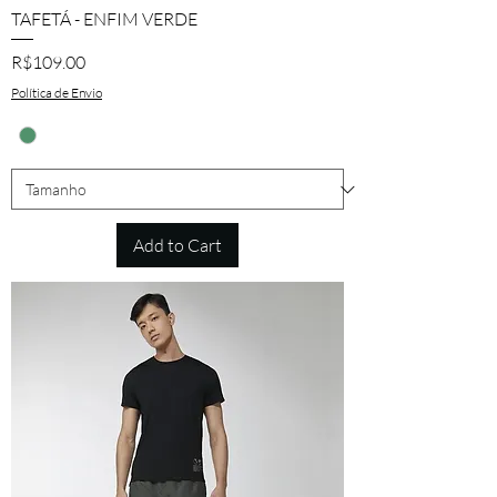
TAFETÁ - ENFIM VERDE
Price
R$109.00
Política de Envio
Add to Cart