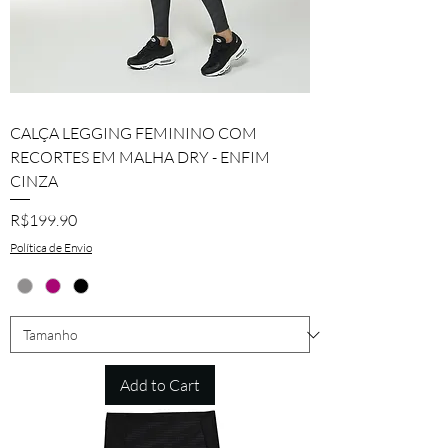
CALÇA LEGGING FEMININO COM
RECORTES EM MALHA DRY - ENFIM
CINZA
Price
R$199.90
Política de Envio
Add to Cart