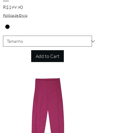
Price
R$199.90
Política de Envio
Add to Cart