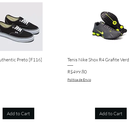
Quick View
Quick View
uthentic Preto [F116]
Tenis Nike Shox R4 Grafite Ver
Price
R$499.80
Política de Envio
Add to Cart
Add to Cart