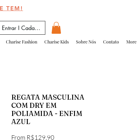
E TEM!
Entrar I Cadastrar
Charise Fashion
Charise Kids
Sobre Nós
Contato
More
REGATA MASCULINA
COM DRY EM
POLIAMIDA - ENFIM
AZUL
Sale Price
From
R$129.90