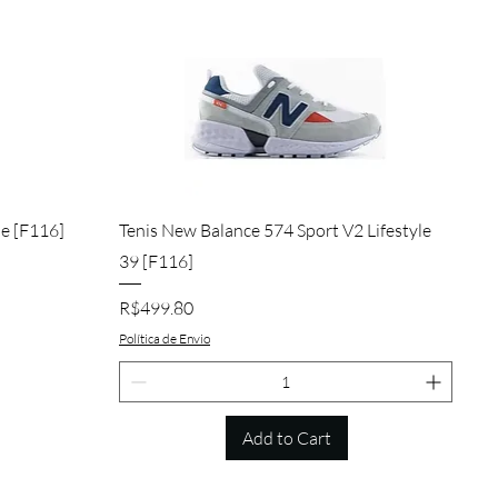
Quick View
de [F116]
Tenis New Balance 574 Sport V2 Lifestyle
39 [F116]
Price
R$499.80
Política de Envio
Add to Cart