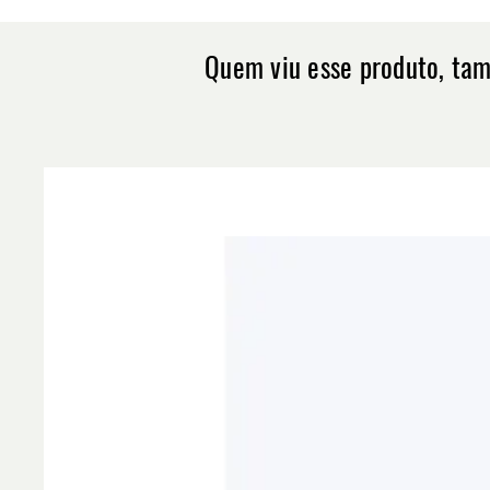
Quem viu esse produto, ta
Quick View
Quick View
Quick View
Tenis Masculino Shox R4 Preto Import
Tenis Everlast Forceknit Academia Lutas
Tênis Botinha Masculino Everlast Crossft
Tenis Femin
Tenis Conve
Tênis Asics 
[F116]
Preto Pink [F116]
Treino Royal [F116]
[F116]
Baixo [F116]
[F116]
Price
Price
Price
Price
Price
Price
R$499.80
R$299.80
R$299.80
R$299.80
R$299.80
R$299.80
Política de Envio
Política de Envio
Política de Envio
Política de Envio
Política de Envio
Política de Envio
Add to Cart
Add to Cart
Add to Cart