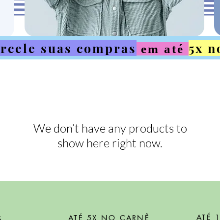
rcele suas compras
5x n
em até
We don’t have any products to
show here right now.
ATÉ 
ATÉ 5X NO CARNÊ
S