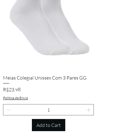
Meias Colegial Unissex Com 3 Pares GG
Price
R$23.98
Política de Envio
Add to Cart