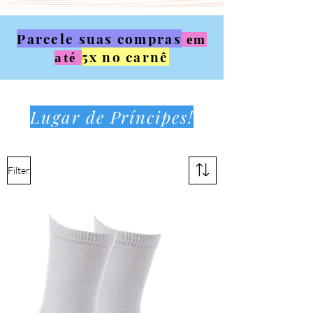
Parcele suas compras
em
5x no carnê
até
Lugar de Príncipes!
Filter