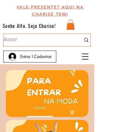
VALE-PRESENTE? AQUI NA
CHARISE TEM!
Sonhe Alto. Seja Charise!
Entrar I Cadastrar