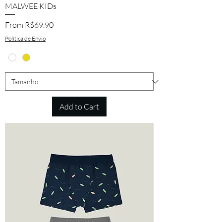
MALWEE KIDs
Sale Price
From
R$69.90
Política de Envio
Add to Cart