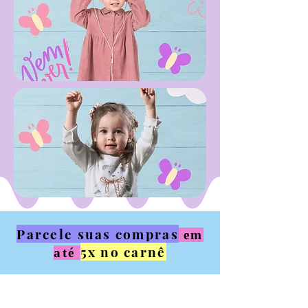
Parcele suas compras
em
5x no carnê
até