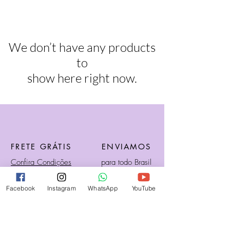
We don’t have any products
to
show here right now.
FRETE GRÁTIS
ENVIAMOS
Confira Condições
para todo Brasil
Facebook
Instagram
WhatsApp
YouTube
ATÉ 12X NO CARTÃO
Confira Condições!