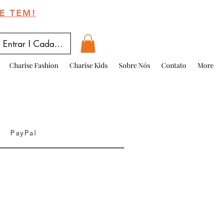
E TEM!
Entrar I Cadastrar
Charise Fashion
Charise Kids
Sobre Nós
Contato
More
PayPal