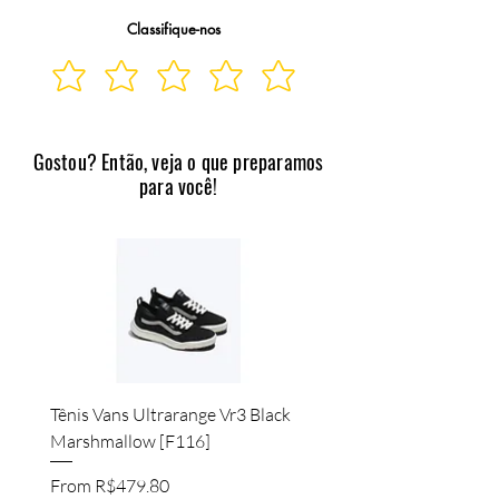
Classifique-nos
Gostou? Então, veja o que preparamos
para você!
Tênis Vans Ultrarange Vr3 Black
Marshmallow [F116]
Sale Price
From
R$479.80