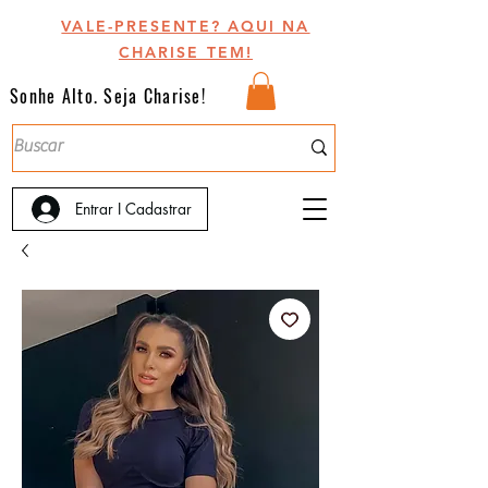
VALE-PRESENTE? AQUI NA
CHARISE TEM!
Sonhe Alto. Seja Charise!
Entrar I Cadastrar