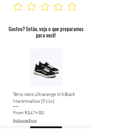
Gostou? Então, veja o que preparamos
para você!
Tênis Vans Ultrarange Vr3 Black
Marshmallow [F116]
Sale Price
From
R$479.80
Política de Envio