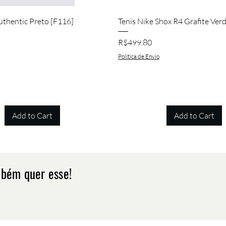
Quick View
Quick View
uthentic Preto [F116]
Tenis Nike Shox R4 Grafite Ver
Price
R$499.80
Política de Envio
Add to Cart
Add to Cart
mbém quer esse!
Quick View
Quick View
Quick View
Quick View
Quick View
Quick View