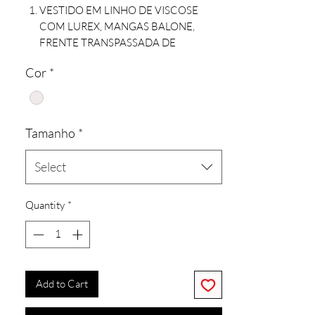
VESTIDO EM LINHO DE VISCOSE
COM LUREX, MANGAS BALONE,
FRENTE TRANSPASSADA DE
AMARRAR COM TIRAS. ACOMPANHA
Cor
*
SHORTS FORRO.
Tamanho
*
Select
Quantity
*
Add to Cart