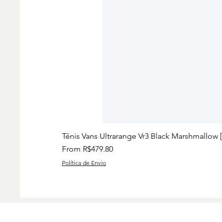
Tênis Vans Ultrarange Vr3 Black Marshmallow 
Sale Price
From
R$479.80
Política de Envio
Preços
Charise
Group I
www.ch