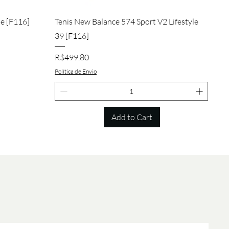
Quick View
de [F116]
Tenis New Balance 574 Sport V2 Lifestyle
39 [F116]
Price
R$499.80
Política de Envio
Add to Cart
Quick View
Quick View
Quick View