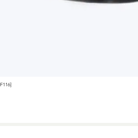
Quick View
[F116]
 e condições exclusivos para o site, podendo sofrer alterações sem prévia notif
arisegroup.com
- Estrada do Morro Grande, S/N - São Bernardo do Campo