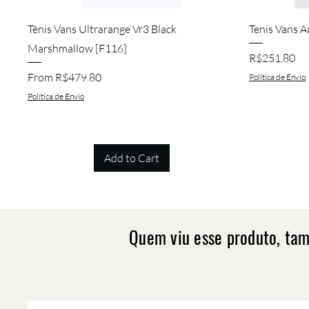
Quick View
Tênis Vans Ultrarange Vr3 Black
Tenis Vans A
Marshmallow [F116]
Price
R$251.80
Sale Price
From
R$479.80
Política de Envio
Política de Envio
Add to Cart
Quem viu esse produto, ta
Quick View
Quick View
Quick View