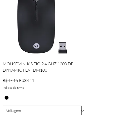
MOUSE VINIK S FIO 2.4 GHZ 1200 DPI
DYNAMIC FLAT DM100
Regular Price
Sale Price
R$47.16
R$38.41
Política de Envio