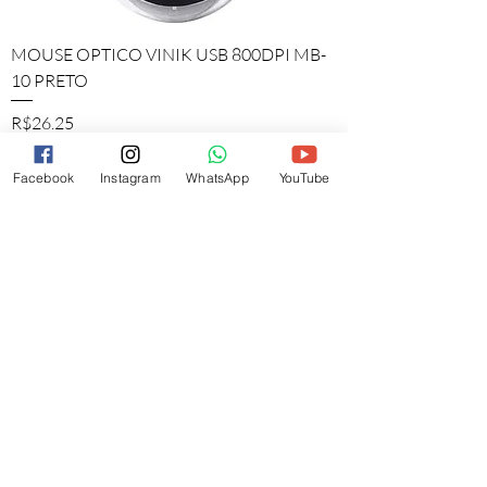
MOUSE OPTICO VINIK USB 800DPI MB-
10 PRETO
Price
R$26.25
Política de Envio
Facebook
Instagram
WhatsApp
YouTube
Add to Cart
Garantia de 12 meses