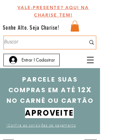
VALE-PRESENTE? AQUI NA
CHARISE TEM!
Sonhe Alto. Seja Charise!
Entrar I Cadastrar
PARCELE SUAS
12X
COMPRAS EM A
TÉ
NO CARNÊ OU CARTÃO
APROVEITE
*Confira as condições de pagamento