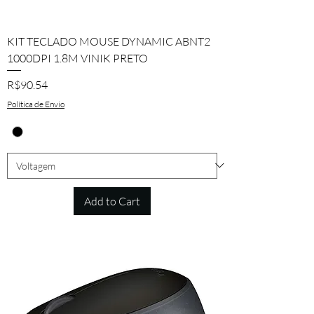
KIT TECLADO MOUSE DYNAMIC ABNT2
1000DPI 1.8M VINIK PRETO
Price
R$90.54
Política de Envio
Add to Cart