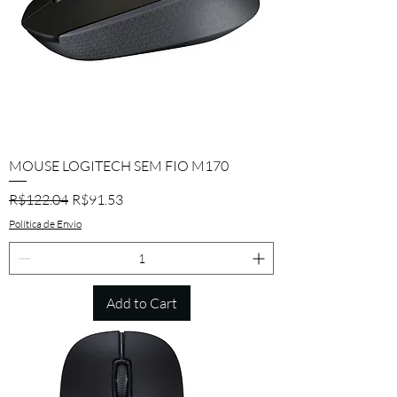
MOUSE LOGITECH SEM FIO M170
Regular Price
Sale Price
R$122.04
R$91.53
Política de Envio
Add to Cart