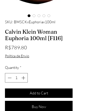
SKU: BMSCKxEuphoriax100ml
Calvin Klein Woman
Euphoria 100ml [F116]
Price
R$789.80
Política de Envio
Quantity
*
Add to Cart
Buy Now