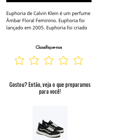
Euphoria de Calvin Klein é um perfume
Âmbar Floral Feminino. Euphoria foi
lançado em 2005. Euphoria foi criado
por Dominique Ropion, Carlos Benaim
e Loc Dong. As notas de topo são
Classifique-nos
Romã, Caqui e Acorde Verde as notas
de coração são Orquídea Negra, Lótus
e Champaca as notas de fundo são
Mogno, Âmbar, Violeta Negra e
Chantilly Este perfume é premiado FiFi
Gostou? Então, veja o que preparamos
Award Fragrance Of The Year
para você!
Women`s Luxe 2006.