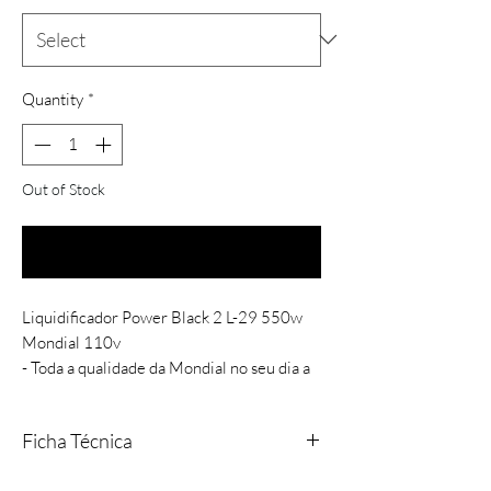
Quantity
*
Out of Stock
Notify When Available
Liquidificador Power Black 2 L-29 550w
Mondial 110v
- Toda a qualidade da Mondial no seu dia a
dia. O Liquidificador Power L-29 possui
550W de potência para você fazer suas
Ficha Técnica
receitas favoritas. Pode soltar a
criatividade! Você conta com 2 velocidades
Marca: Mondial