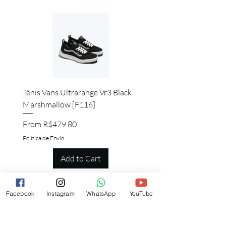
Tênis Vans Ultrarange Vr3 Black
Marshmallow [F116]
Sale Price
From
R$479.80
Política de Envio
Add to Cart
Facebook
Instagram
WhatsApp
YouTube
Quem viu esse produto, também quer
esse!