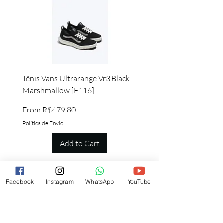
Tênis Vans Ultrarange Vr3 Black
Marshmallow [F116]
Sale Price
From
R$479.80
Política de Envio
Add to Cart
Facebook
Instagram
WhatsApp
YouTube
Quem viu esse produto, também quer
esse!