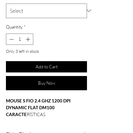
Quantity
*
Only 3 left in stock
Add to Cart
Buy Now
MOUSE S FIO 2.4 GHZ 1200 DPI
DYNAMIC FLAT DM100
CARACTE
RÍSTICAS
Sensor: óptico
Resolução Máxima: 1200 DPI