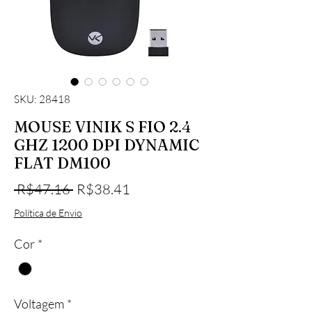
SKU: 28418
MOUSE VINIK S FIO 2.4
GHZ 1200 DPI DYNAMIC
FLAT DM100
Regular Price
Sale Price
 R$47.16 
R$38.41
Política de Envio
Cor
*
Voltagem
*