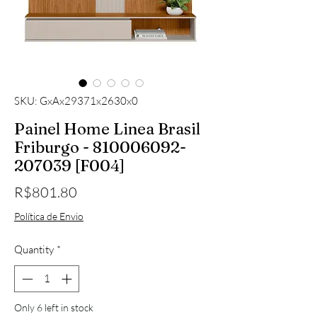
SKU: GxAx29371x2630x0
Painel Home Linea Brasil
Friburgo - 810006092-
207039 [F004]
Price
R$801.80
Política de Envio
Quantity
*
Only 6 left in stock