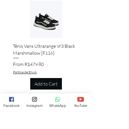
Tênis Vans Ultrarange Vr3 Black
Marshmallow [F116]
Sale Price
From
R$479.80
Política de Envio
Add to Cart
Facebook
Instagram
WhatsApp
YouTube
Quem viu esse produto, também quer
esse!