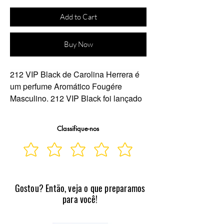
Add to Cart
Buy Now
212 VIP Black
de
Carolina Herrera
é
um perfume Aromático Fougére
Masculino.
212 VIP Black
foi lançado
em 2017. 212 VIP Black foi criado por
Carlos Benaim e Anne Flipo. As notas
Classifique-nos
de topo são Absinto, Anis e Erva-
Doce a nota de coração é Lavanda as
notas de fundo são Casca de
Baunilha Negra e Almíscar
Gostou? Então, veja o que preparamos
para você!