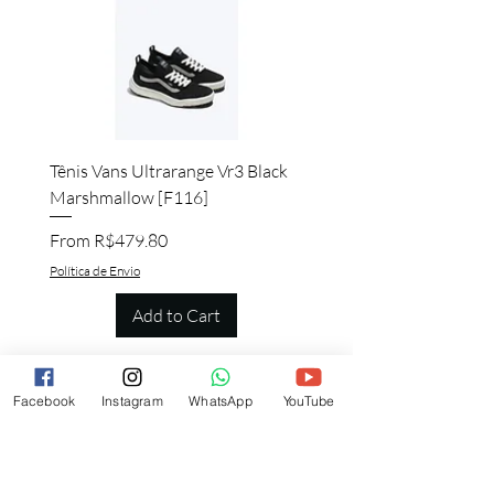
Tênis Vans Ultrarange Vr3 Black
Marshmallow [F116]
Sale Price
From
R$479.80
Política de Envio
Add to Cart
Facebook
Instagram
WhatsApp
YouTube
Quem viu esse produto, também quer
esse!