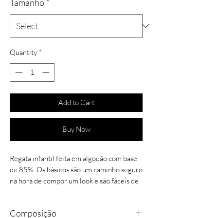
Tamanho
*
Quantity
*
Add to Cart
Buy Now
Regata infantil feita em algodão com base
de 85%. Os básicos são um caminho seguro
na hora de compor um look e são fáceis de
combinar, pois são peças versáteis e
duráveis, com a melhor qualidade do
Composição
mercado brasileiro e essa regata nadador